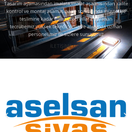
Tasarım aşamasından imalata,imalat aşaamsından kalite
kontrol ve montaj asamasına ve sonrasında müşteriye
teslimine kadar tüm süreci yıllara dayanan
tecrübemiz,yüksek teknolojimiz ve alanında uzman
personelimiz ile sizlere sunuyoruz
İLETİŞİME GEÇ